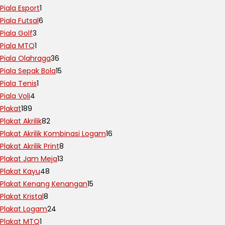
Piala Esport
1
Piala Futsal
6
Piala Golf
3
Piala MTQ
1
Piala Olahraga
36
Piala Sepak Bola
15
Piala Tenis
1
Piala Voli
4
Plakat
189
Plakat Akrilik
82
Plakat Akrilik Kombinasi Logam
16
Plakat Akrilik Print
8
Plakat Jam Meja
13
Plakat Kayu
48
Plakat Kenang Kenangan
15
Plakat Kristal
8
Plakat Logam
24
Plakat MTQ
1