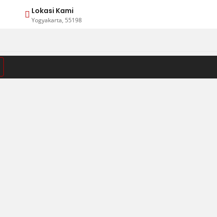
Lokasi Kami
Yogyakarta, 55198
VIEW:
40
80
ALL