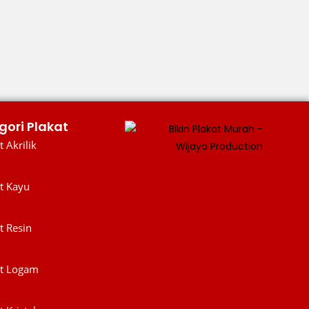
gori Plakat
t Akrilik
Akrilik
t Kayu
 Kayu
t Resin
WIJAYA PRODUCTION
×
 Resin
Create The Impression
at Logam
t Logam