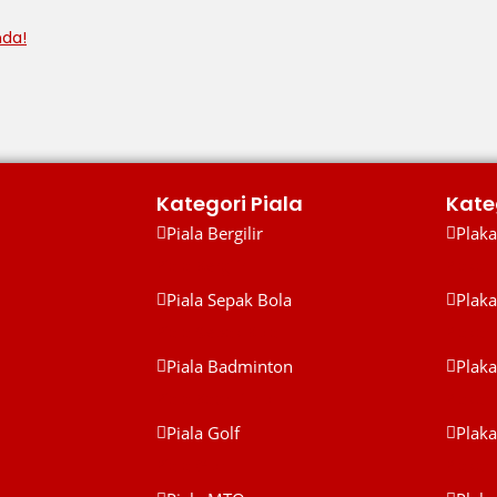
nda!
Kategori Piala
Kate
Piala Bergilir
Plaka
Piala Bergilir
Plakat 
Piala Sepak Bola
Plaka
Piala Sepak Bola
Plakat
Piala Badminton
Plaka
Piala Badminton
Plakat
Piala Golf
Plak
Piala Golf
Plaka