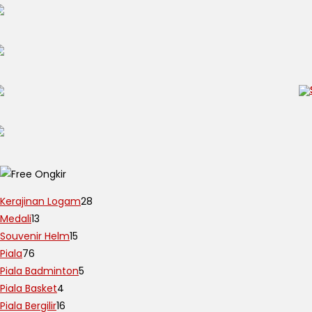
Kerajinan Logam
28
Medali
13
Souvenir Helm
15
Piala
76
Piala Badminton
5
Piala Basket
4
Piala Bergilir
16