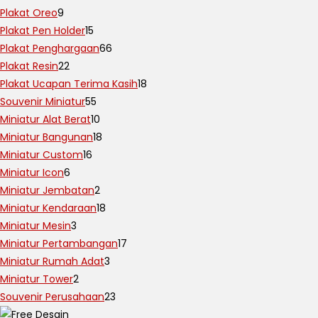
Plakat Oreo
9
Plakat Pen Holder
15
Plakat Penghargaan
66
Plakat Resin
22
Plakat Ucapan Terima Kasih
18
Souvenir Miniatur
55
Miniatur Alat Berat
10
Miniatur Bangunan
18
Miniatur Custom
16
Miniatur Icon
6
Miniatur Jembatan
2
Miniatur Kendaraan
18
Miniatur Mesin
3
Miniatur Pertambangan
17
Miniatur Rumah Adat
3
Miniatur Tower
2
Souvenir Perusahaan
23