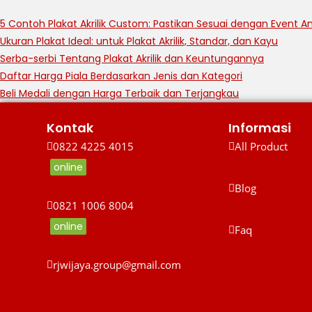
5 Contoh Plakat Akrilik Custom: Pastikan Sesuai dengan Event A
Ukuran Plakat Ideal: untuk Plakat Akrilik, Standar, dan Kayu
Serba-serbi Tentang Plakat Akrilik dan Keuntungannya
Daftar Harga Piala Berdasarkan Jenis dan Kategori
Beli Medali dengan Harga Terbaik dan Terjangkau
Kontak
Informasi
0822 4225 4015
All Product
online
All Product
0822 4225 4015
Blog
0821 1006 8004
Blog
online
Faq
0821 1006 8004
Faq
rjwijaya.group@gmail.com
rjwijaya.group@gmail.com