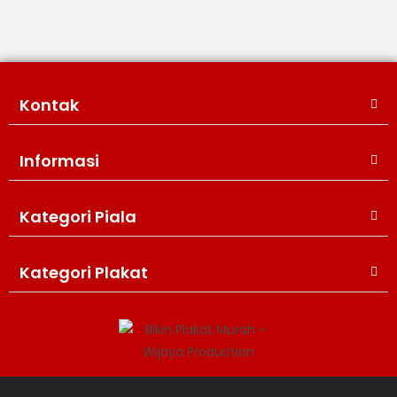
Kontak
Informasi
Kategori Piala
WIJAYA PRODUCTION
×
Create The Impression
Kategori Plakat