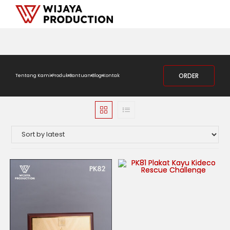
ORDER
Tentang Kami
Produk
Bantuan
Blog
Kontak