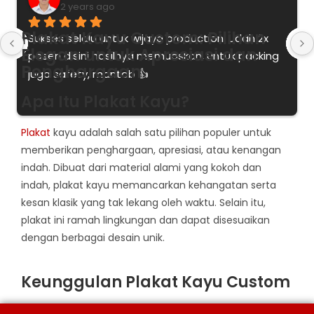
2 years ago
Plakat Kayu Custom: Pilihan
Sukses selalu untuk wijaya production, udah 2x 
Elegan untuk Apresiasi dan
pesen disini hasilnya memuaskan, untuk packing 
Penghargaan
juga safety, mantab 👍
Apa Itu Plakat Kayu?
Plakat
kayu adalah salah satu pilihan populer untuk
memberikan penghargaan, apresiasi, atau kenangan
indah. Dibuat dari material alami yang kokoh dan
indah, plakat kayu memancarkan kehangatan serta
kesan klasik yang tak lekang oleh waktu. Selain itu,
plakat ini ramah lingkungan dan dapat disesuaikan
dengan berbagai desain unik.
Keunggulan Plakat Kayu Custom