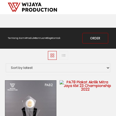
ORDER
Tentang Kami
Produk
Bantuan
Blog
Kontak