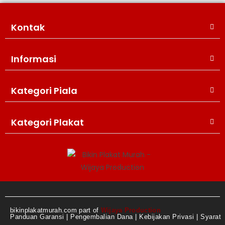
Kontak
Informasi
Kategori Piala
WIJAYA PRODUCTION
×
Create The Impression
Kategori Plakat
bikinplakatmurah.com part of
Wijaya Production
Panduan Garansi
|
Pengembalian Dana
|
Kebijakan Privasi
|
Syarat