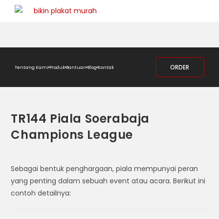
ORDER
Tentang Kami
Produk
Bantuan
Blog
Kontak
TR144 Piala Soerabaja
Champions League
Sebagai bentuk penghargaan, piala mempunyai peran
yang penting dalam sebuah event atau acara. Berikut ini
contoh detailnya: