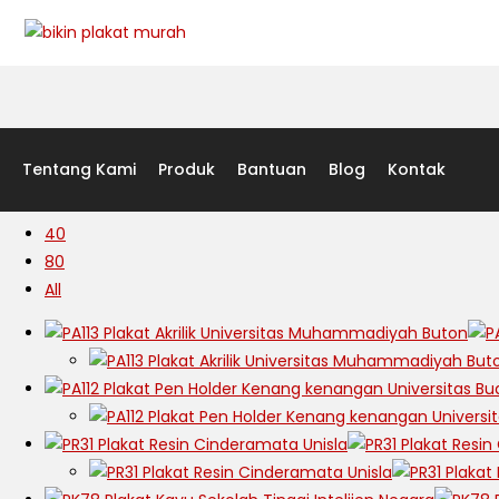
Sort by latest
Tentang Kami
Produk
Bantuan
Blog
Kontak
View:
40
80
All