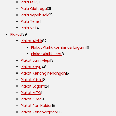
Piala MTQ
1
Piala Olahraga
36
Piala Sepak Bola
15
Piala Tenis
1
Piala Voli
4
Plakat
189
Plakat Akrilik
82
Plakat Akrilik Kombinasi Logam
16
Plakat Akrilik Print
8
Plakat Jam Meja
13
Plakat Kayu
48
Plakat Kenang Kenangan
15
Plakat Kristal
8
Plakat Logam
24
Plakat MTQ
1
Plakat Oreo
9
Plakat Pen Holder
15
Plakat Penghargaan
66