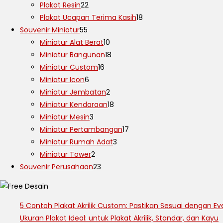
Plakat Resin
22
Plakat Ucapan Terima Kasih
18
Souvenir Miniatur
55
Miniatur Alat Berat
10
Miniatur Bangunan
18
Miniatur Custom
16
Miniatur Icon
6
Miniatur Jembatan
2
Miniatur Kendaraan
18
Miniatur Mesin
3
Miniatur Pertambangan
17
Miniatur Rumah Adat
3
Miniatur Tower
2
Souvenir Perusahaan
23
5 Contoh Plakat Akrilik Custom: Pastikan Sesuai dengan Ev
Ukuran Plakat Ideal: untuk Plakat Akrilik, Standar, dan Kayu