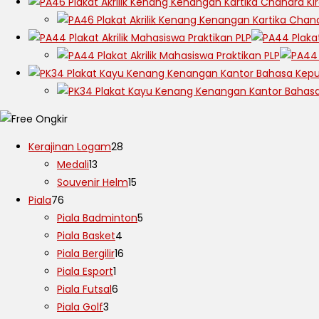
Kerajinan Logam
28
Medali
13
Souvenir Helm
15
Piala
76
Piala Badminton
5
Piala Basket
4
Piala Bergilir
16
Piala Esport
1
Piala Futsal
6
Piala Golf
3