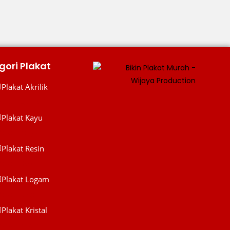
gori Plakat
Plakat Akrilik
lakat Akrilik
Plakat Kayu
Plakat Kayu
Plakat Resin
Plakat Resin
Plakat Logam
Plakat Logam
Plakat Kristal
WIJAYA PRODUCTION
×
lakat Kristal
Create The Impression