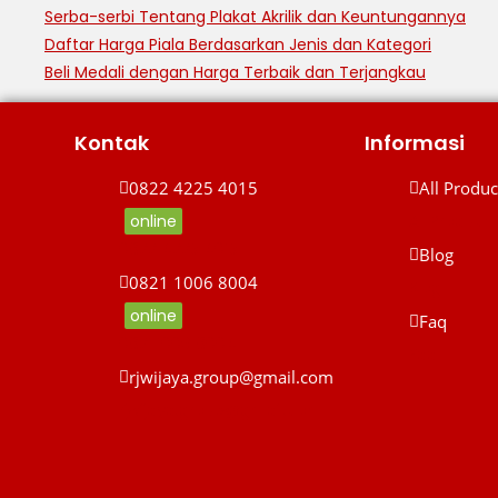
Serba-serbi Tentang Plakat Akrilik dan Keuntungannya
Daftar Harga Piala Berdasarkan Jenis dan Kategori
Beli Medali dengan Harga Terbaik dan Terjangkau
Kontak
Informasi
0822 4225 4015
All Produc
online
All Product
0822 4225 4015
Blog
0821 1006 8004
Blog
online
Faq
0821 1006 8004
Faq
rjwijaya.group@gmail.com
rjwijaya.group@gmail.com