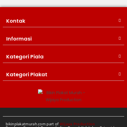
Kontak
Informasi
Kategori Piala
WIJAYA PRODUCTION
×
Create The Impression
Kategori Plakat
bikinplakatmurah.com part of
Wijaya Production