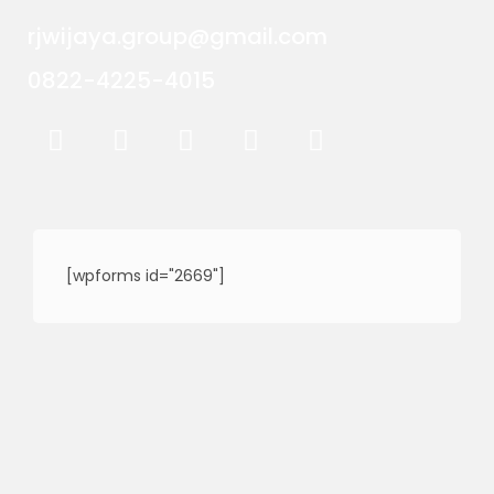
rjwijaya.group@gmail.com
0822-4225-4015
[wpforms id="2669"]