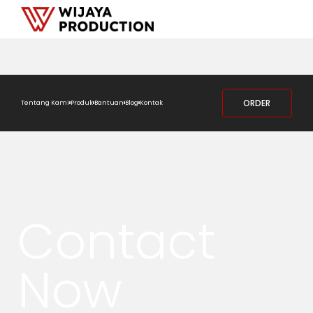
ORDER
Tentang Kami
Produk
Bantuan
Blog
Kontak
Contact
Now