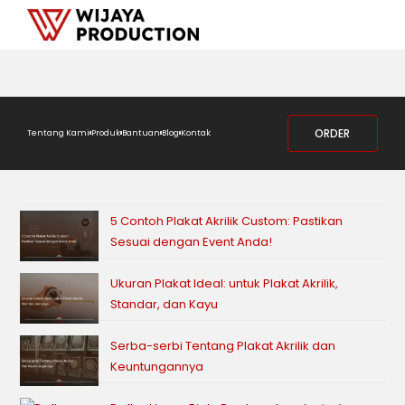
ORDER
Tentang Kami
Produk
Bantuan
Blog
Kontak
5 Contoh Plakat Akrilik Custom: Pastikan
Sesuai dengan Event Anda!
Ukuran Plakat Ideal: untuk Plakat Akrilik,
Standar, dan Kayu
Serba-serbi Tentang Plakat Akrilik dan
Keuntungannya