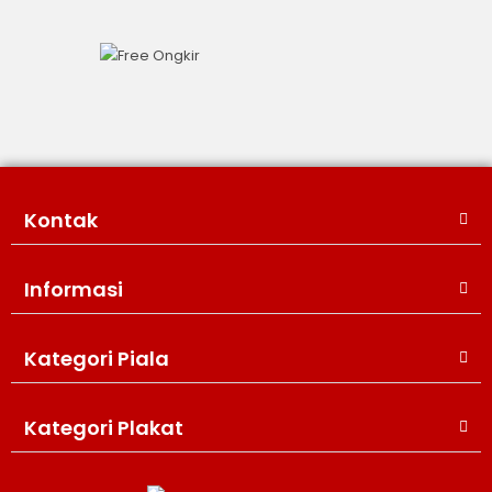
Kontak
Informasi
Kategori Piala
WIJAYA PRODUCTION
×
Create The Impression
Kategori Plakat