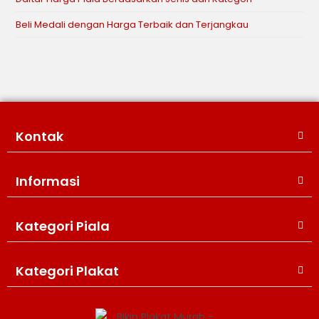
Beli Medali dengan Harga Terbaik dan Terjangkau
Kontak
Informasi
Kategori Piala
WIJAYA PRODUCTION
×
Create The Impression
Kategori Plakat