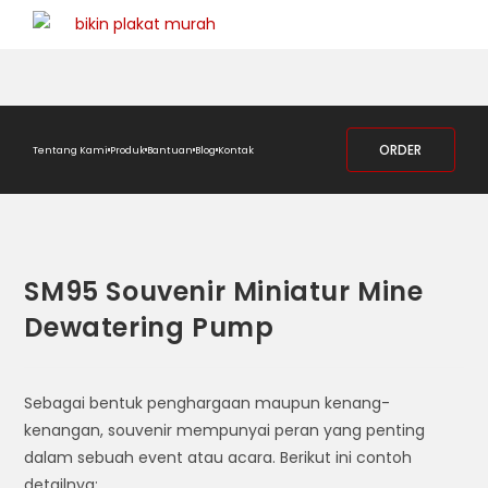
ORDER
Tentang Kami
Produk
Bantuan
Blog
Kontak
SM95 Souvenir Miniatur Mine
Dewatering Pump
Sebagai bentuk penghargaan maupun kenang-
kenangan, souvenir mempunyai peran yang penting
dalam sebuah event atau acara. Berikut ini contoh
detailnya: