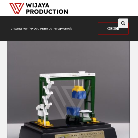
ORDER
Tentang Kami
Produk
Bantuan
Blog
Kontak
🔍