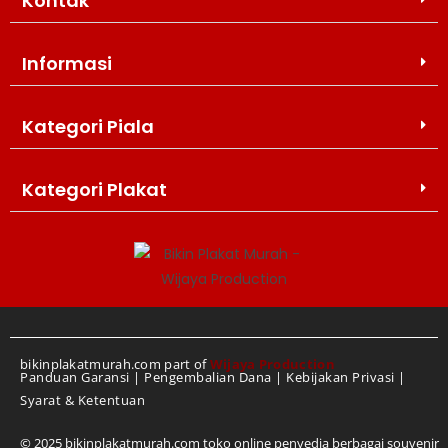
Kontak
Informasi
Kategori Piala
WIJAYA PRODUCTION
×
Create The Impression
Kategori Plakat
bikinplakatmurah.com part of
Wijaya Production
Panduan Garansi
|
Pengembalian Dana
|
Kebijakan Privasi
|
Syarat & Ketentuan
© 2025 bikinplakatmurah.com toko online penyedia berbagai souvenir