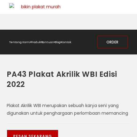
ORDER
Tentang Kami
Produk
Bantuan
Blog
Kontak
PA43 Plakat Akrilik WBI Edisi
2022
Plakat Akrilik WBI merupakan sebuah karya seni yang
digunakan untuk penghargaan perlombaan memancing
PESAN SEKARANG