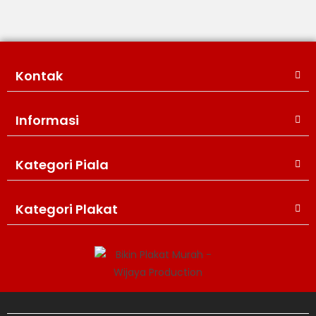
Kontak
Informasi
Kategori Piala
WIJAYA PRODUCTION
×
Create The Impression
Kategori Plakat