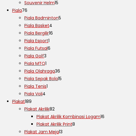
Souvenir Helm
15
Piala
76
Piala Badminton
5
Piala Basket
4
Piala Bergilir
16
Piala Esport
1
Piala Futsal
6
Piala Golf
3
Piala MTQ
1
Piala Olahraga
36
Piala Sepak Bola
15
Piala Tenis
1
Piala Voli
4
Plakat
189
Plakat Akrilik
82
Plakat Akrilik Kombinasi Logam
16
Plakat Akrilik Print
8
Plakat Jam Meja
13