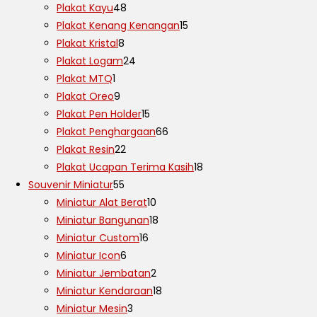
Plakat Kayu
48
Plakat Kenang Kenangan
15
Plakat Kristal
8
Plakat Logam
24
Plakat MTQ
1
Plakat Oreo
9
Plakat Pen Holder
15
Plakat Penghargaan
66
Plakat Resin
22
Plakat Ucapan Terima Kasih
18
Souvenir Miniatur
55
Miniatur Alat Berat
10
Miniatur Bangunan
18
Miniatur Custom
16
Miniatur Icon
6
Miniatur Jembatan
2
Miniatur Kendaraan
18
Miniatur Mesin
3