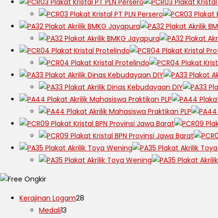
Kerajinan Logam
28
Medali
13