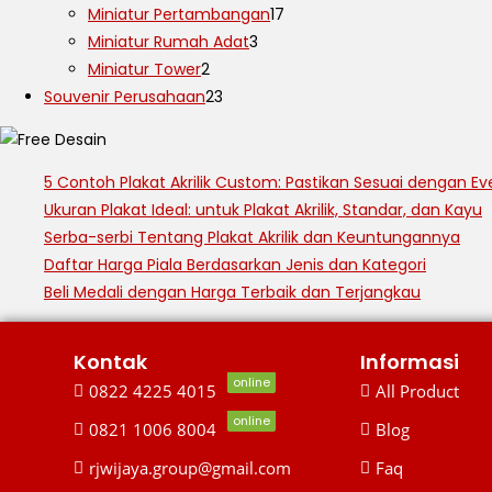
Miniatur Pertambangan
17
Miniatur Rumah Adat
3
Miniatur Tower
2
Souvenir Perusahaan
23
5 Contoh Plakat Akrilik Custom: Pastikan Sesuai dengan Ev
Ukuran Plakat Ideal: untuk Plakat Akrilik, Standar, dan Kayu
Serba-serbi Tentang Plakat Akrilik dan Keuntungannya
Daftar Harga Piala Berdasarkan Jenis dan Kategori
Beli Medali dengan Harga Terbaik dan Terjangkau
Kontak
Informasi
online
0822 4225 4015
All Product
online
0821 1006 8004
Blog
rjwijaya.group@gmail.com
Faq