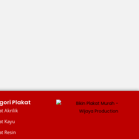
gori Plakat
t Akrilik
at Kayu
at Resin
WIJAYA PRODUCTION
×
Create The Impression