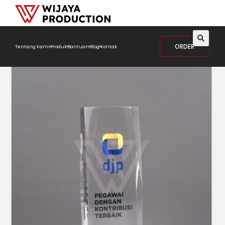
ORDER
Tentang Kami
Produk
Bantuan
Blog
Kontak
🔍