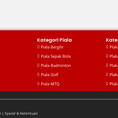
Kategori Piala
Kate
Piala Bergilir
Plaka
Piala Sepak Bola
Plak
Piala Badminton
Plak
Piala Golf
Plak
Piala MTQ
Plaka
i
|
Syarat & Ketentuan