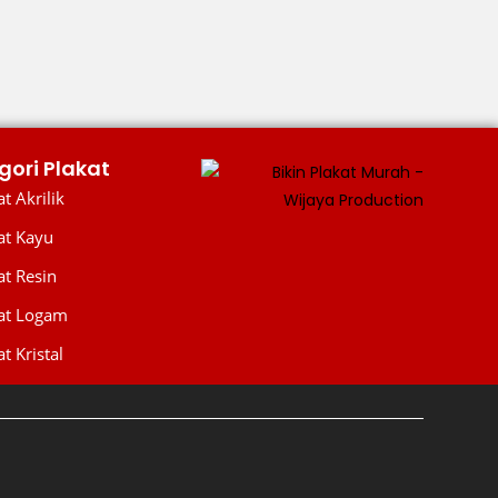
gori Plakat
t Akrilik
at Kayu
at Resin
WIJAYA PRODUCTION
×
at Logam
Create The Impression
t Kristal