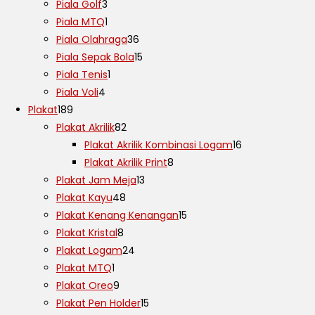
Piala Golf
3
Piala MTQ
1
Piala Olahraga
36
Piala Sepak Bola
15
Piala Tenis
1
Piala Voli
4
Plakat
189
Plakat Akrilik
82
Plakat Akrilik Kombinasi Logam
16
Plakat Akrilik Print
8
Plakat Jam Meja
13
Plakat Kayu
48
Plakat Kenang Kenangan
15
Plakat Kristal
8
Plakat Logam
24
Plakat MTQ
1
Plakat Oreo
9
Plakat Pen Holder
15