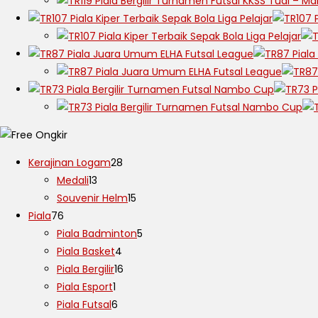
Kerajinan Logam
28
Medali
13
Souvenir Helm
15
Piala
76
Piala Badminton
5
Piala Basket
4
Piala Bergilir
16
Piala Esport
1
Piala Futsal
6