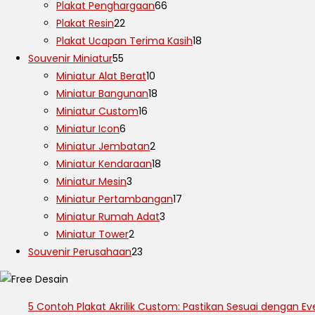
Plakat Penghargaan
66
Plakat Resin
22
Plakat Ucapan Terima Kasih
18
Souvenir Miniatur
55
Miniatur Alat Berat
10
Miniatur Bangunan
18
Miniatur Custom
16
Miniatur Icon
6
Miniatur Jembatan
2
Miniatur Kendaraan
18
Miniatur Mesin
3
Miniatur Pertambangan
17
Miniatur Rumah Adat
3
Miniatur Tower
2
Souvenir Perusahaan
23
5 Contoh Plakat Akrilik Custom: Pastikan Sesuai dengan Ev