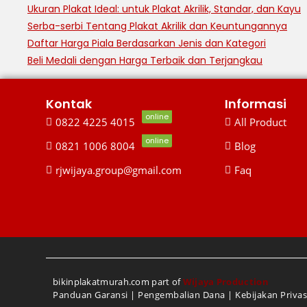
Ukuran Plakat Ideal: untuk Plakat Akrilik, Standar, dan Kayu
Serba-serbi Tentang Plakat Akrilik dan Keuntungannya
Daftar Harga Piala Berdasarkan Jenis dan Kategori
Beli Medali dengan Harga Terbaik dan Terjangkau
Kontak
Informasi
online
0822 4225 4015
All Product
online
0821 1006 8004
Blog
rjwijaya.group@gmail.com
Faq
bikinplakatmurah.com part of
Wijaya Production
Panduan Garansi
|
Pengembalian Dana
|
Kebijakan Privas