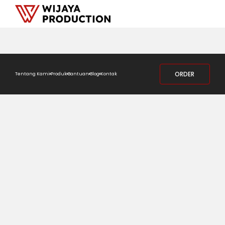
ORDER
Tentang Kami
Produk
Bantuan
Blog
Kontak