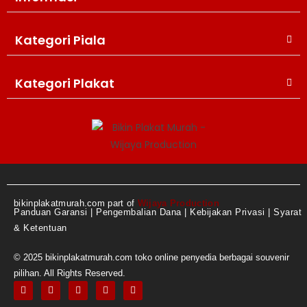
Kategori Piala
WIJAYA PRODUCTION
×
Create The Impression
Kategori Plakat
bikinplakatmurah.com part of
Wijaya Production
Panduan Garansi
|
Pengembalian Dana
|
Kebijakan Privasi
|
Syarat
& Ketentuan
© 2025 bikinplakatmurah.com toko online penyedia berbagai souvenir
😊
pilihan. All Rights Reserved.