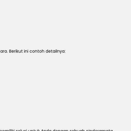
 Berikut ini contoh detailnya:
miliki solusi untuk Anda dengan sebuah cinderamata