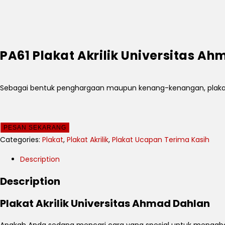
PA61 Plakat Akrilik Universitas A
Sebagai bentuk penghargaan maupun kenang-kenangan, plakat 
PESAN SEKARANG
Categories:
Plakat
,
Plakat Akrilik
,
Plakat Ucapan Terima Kasih
Description
Description
Plakat Akrilik Universitas Ahmad Dahlan
Apakah Anda sedang mencari cara yang spesial untuk mengaba