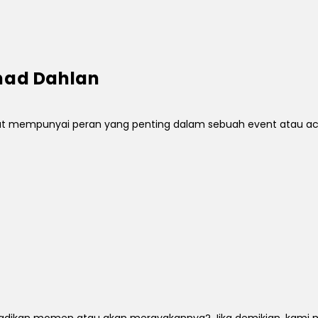
hmad Dahlan
mempunyai peran yang penting dalam sebuah event atau acara.
dikan momen atau akan merayakannya? Jika demikian, kami me