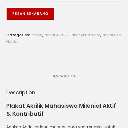
PESAN SEKARANG
Categories:
Plakat
,
Plakat Akrilik
,
Plakat Akrilik Print
,
Plakat Pen
Holder
DESCRIPTION
Description
Plakat Akrilik Mahasiswa Milenial Aktif
& Kontributif
Apakah Anda sedang mencari cara yang spesial untuk