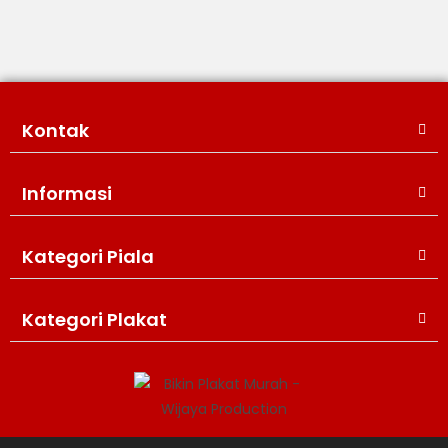
Kontak
Informasi
Kategori Piala
WIJAYA PRODUCTION
×
Create The Impression
Kategori Plakat