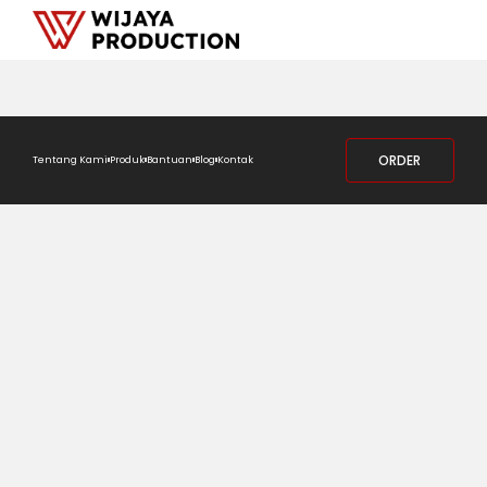
ORDER
Tentang Kami
Produk
Bantuan
Blog
Kontak