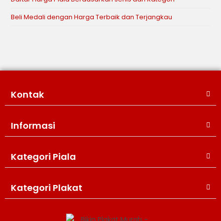
Beli Medali dengan Harga Terbaik dan Terjangkau
Kontak
Informasi
Kategori Piala
WIJAYA PRODUCTION
×
Create The Impression
Kategori Plakat