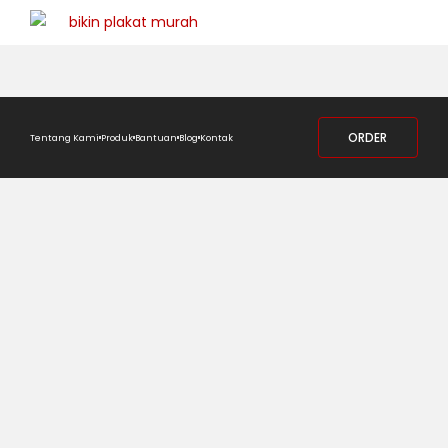
ORDER
Tentang Kami
Produk
Bantuan
Blog
Kontak