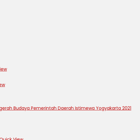
iew
ew
Quick View