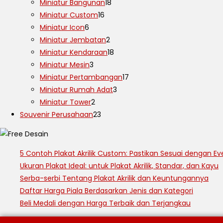
Miniatur Bangunan
18
Miniatur Custom
16
Miniatur Icon
6
Miniatur Jembatan
2
Miniatur Kendaraan
18
Miniatur Mesin
3
Miniatur Pertambangan
17
Miniatur Rumah Adat
3
Miniatur Tower
2
Souvenir Perusahaan
23
5 Contoh Plakat Akrilik Custom: Pastikan Sesuai dengan Ev
Ukuran Plakat Ideal: untuk Plakat Akrilik, Standar, dan Kayu
Serba-serbi Tentang Plakat Akrilik dan Keuntungannya
Daftar Harga Piala Berdasarkan Jenis dan Kategori
Beli Medali dengan Harga Terbaik dan Terjangkau