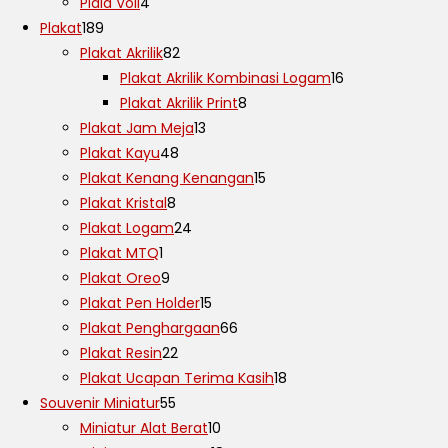
Piala Voli
4
Plakat
189
Plakat Akrilik
82
Plakat Akrilik Kombinasi Logam
16
Plakat Akrilik Print
8
Plakat Jam Meja
13
Plakat Kayu
48
Plakat Kenang Kenangan
15
Plakat Kristal
8
Plakat Logam
24
Plakat MTQ
1
Plakat Oreo
9
Plakat Pen Holder
15
Plakat Penghargaan
66
Plakat Resin
22
Plakat Ucapan Terima Kasih
18
Souvenir Miniatur
55
Miniatur Alat Berat
10