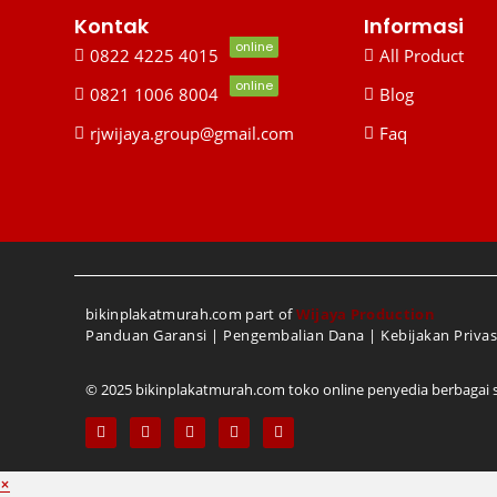
Kontak
Informasi
online
0822 4225 4015
All Product
online
0821 1006 8004
Blog
rjwijaya.group@gmail.com
Faq
bikinplakatmurah.com part of
Wijaya Production
Panduan Garansi
|
Pengembalian Dana
|
Kebijakan Privas
© 2025 bikinplakatmurah.com toko online penyedia berbagai sou
×