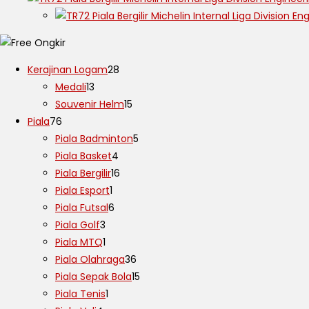
Kerajinan Logam
28
Medali
13
Souvenir Helm
15
Piala
76
Piala Badminton
5
Piala Basket
4
Piala Bergilir
16
Piala Esport
1
Piala Futsal
6
Piala Golf
3
Piala MTQ
1
Piala Olahraga
36
Piala Sepak Bola
15
Piala Tenis
1