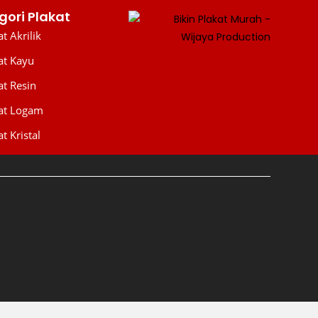
gori Plakat
t Akrilik
at Kayu
WIJAYA PRODUCTION
×
Create The Impression
at Resin
at Logam
t Kristal
😊