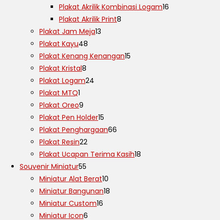
Plakat Akrilik Kombinasi Logam
16
Plakat Akrilik Print
8
Plakat Jam Meja
13
Plakat Kayu
48
Plakat Kenang Kenangan
15
Plakat Kristal
8
Plakat Logam
24
Plakat MTQ
1
Plakat Oreo
9
Plakat Pen Holder
15
Plakat Penghargaan
66
Plakat Resin
22
Plakat Ucapan Terima Kasih
18
Souvenir Miniatur
55
Miniatur Alat Berat
10
Miniatur Bangunan
18
Miniatur Custom
16
Miniatur Icon
6