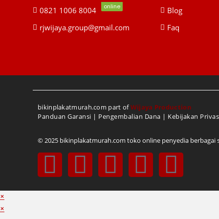
online
0821 1006 8004
Blog
rjwijaya.group@gmail.com
Faq
bikinplakatmurah.com part of
Wijaya Production
Panduan Garansi
|
Pengembalian Dana
|
Kebijakan Privas
© 2025 bikinplakatmurah.com toko online penyedia berbagai sou
×
×