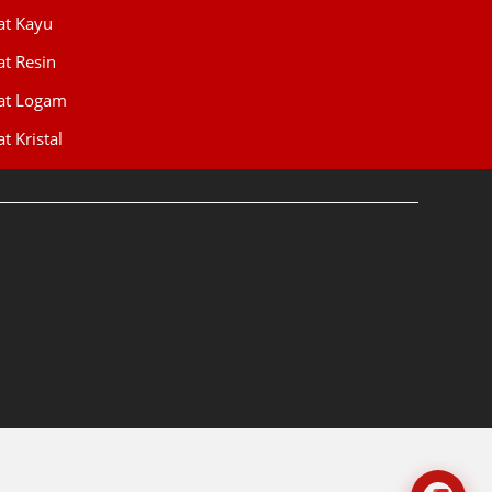
at Kayu
at Resin
WIJAYA PRODUCTION
×
Create The Impression
at Logam
t Kristal
😊