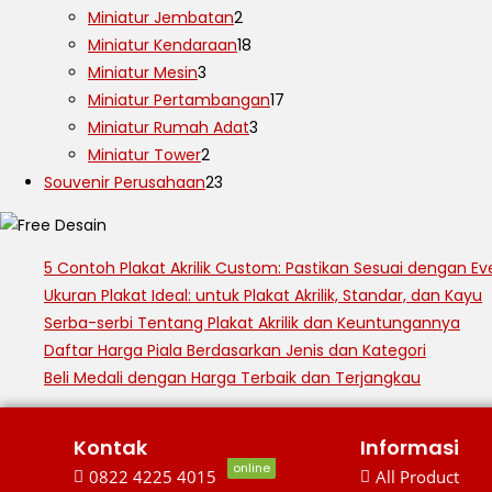
Miniatur Jembatan
2
Miniatur Kendaraan
18
Miniatur Mesin
3
Miniatur Pertambangan
17
Miniatur Rumah Adat
3
Miniatur Tower
2
Souvenir Perusahaan
23
5 Contoh Plakat Akrilik Custom: Pastikan Sesuai dengan Ev
Ukuran Plakat Ideal: untuk Plakat Akrilik, Standar, dan Kayu
Serba-serbi Tentang Plakat Akrilik dan Keuntungannya
Daftar Harga Piala Berdasarkan Jenis dan Kategori
Beli Medali dengan Harga Terbaik dan Terjangkau
Kontak
Informasi
online
0822 4225 4015
All Product