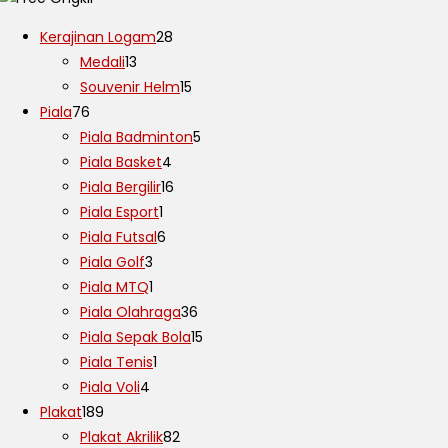
Kerajinan Logam
28
Medali
13
Souvenir Helm
15
Piala
76
Piala Badminton
5
Piala Basket
4
Piala Bergilir
16
Piala Esport
1
Piala Futsal
6
Piala Golf
3
Piala MTQ
1
Piala Olahraga
36
Piala Sepak Bola
15
Piala Tenis
1
Piala Voli
4
Plakat
189
Plakat Akrilik
82