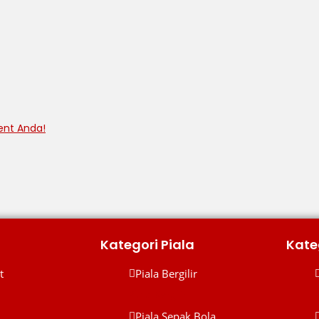
ent Anda!
Kategori Piala
Kate
t
Piala Bergilir
Piala Bergilir
P
Piala Sepak Bola