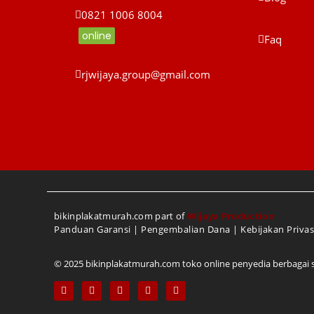
0821 1006 8004
Blog
online
Faq
0821 1006 8004
Faq
rjwijaya.group@gmail.com
rjwijaya.group@gmail.com
bikinplakatmurah.com part of
Wijaya Production
Panduan Garansi
|
Pengembalian Dana
|
Kebijakan Privas
© 2025 bikinplakatmurah.com toko online penyedia berbagai sou