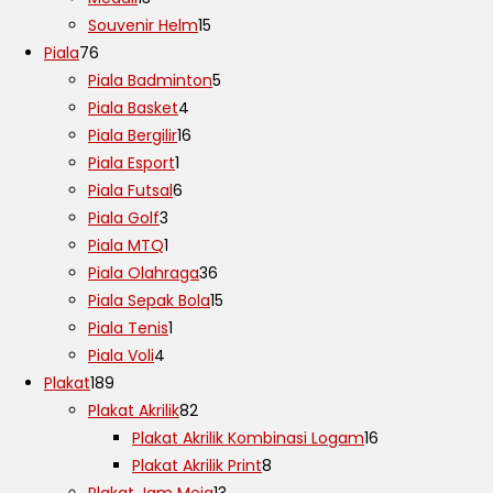
Souvenir Helm
15
Piala
76
Piala Badminton
5
Piala Basket
4
Piala Bergilir
16
Piala Esport
1
Piala Futsal
6
Piala Golf
3
Piala MTQ
1
Piala Olahraga
36
Piala Sepak Bola
15
Piala Tenis
1
Piala Voli
4
Plakat
189
Plakat Akrilik
82
Plakat Akrilik Kombinasi Logam
16
Plakat Akrilik Print
8
Plakat Jam Meja
13