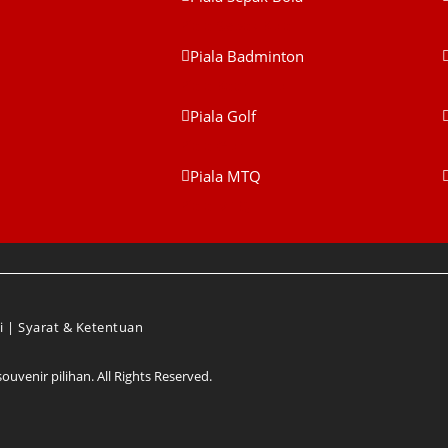
Piala Sepak Bola
Piala Badminton
Piala Badminton
Piala Golf
Piala Golf
Piala MTQ
Piala MTQ
P
i
|
Syarat & Ketentuan
venir pilihan. All Rights Reserved.