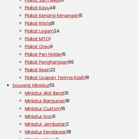
Plakat Kayu
48
Plakat Kenang Kenangan
15
Plakat Kristal
8
Plakat Logam
24
Plakat MTQ
1
Plakat Oreo
9
Plakat Pen Holder
15
Plakat Penghargaan
66
Plakat Resin
22
Plakat Ucapan Terima Kasih
18
Souvenir Miniatur
55
Miniatur Alat Berat
10
Miniatur Bangunan
18
Miniatur Custom
16
Miniatur Icon
6
Miniatur Jembatan
2
Miniatur Kendaraan
18