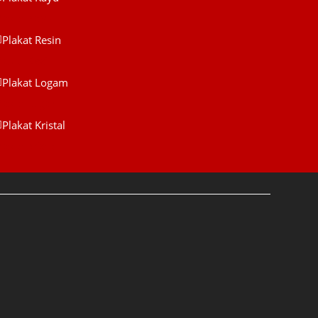
Plakat Kayu
Plakat Resin
Plakat Resin
Plakat Logam
WIJAYA PRODUCTION
×
Create The Impression
Plakat Logam
Plakat Kristal
lakat Kristal
😊