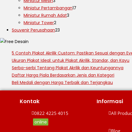
Miniatur Mesin
3
Miniatur Pertambangan
17
Miniatur Rumah Adat
3
Miniatur Tower
2
Souvenir Perusahaan
23
5 Contoh Plakat Akrilik Custom: Pastikan Sesuai dengan Ev
Ukuran Plakat Ideal: untuk Plakat Akrilik, Standar, dan Kayu
Serba-serbi Tentang Plakat Akrilik dan Keuntungannya
Daftar Harga Piala Berdasarkan Jenis dan Kategori
Beli Medali dengan Harga Terbaik dan Terjangkau
Kontak
Informasi
0822 4225 4015
All Produc
online
All Product
0822 4225 4015
Blog