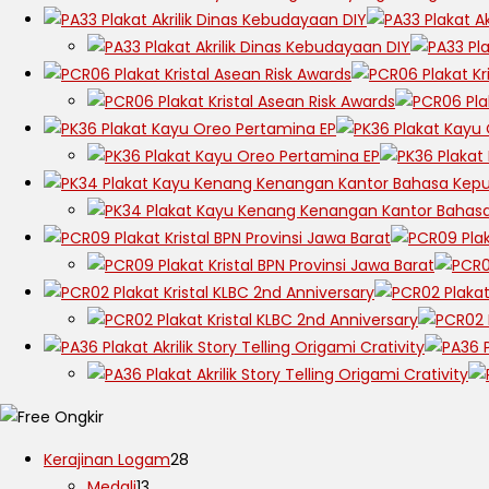
Kerajinan Logam
28
Medali
13