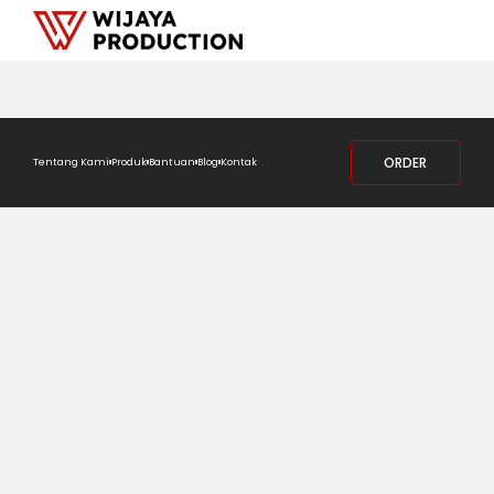
ORDER
Tentang Kami
Produk
Bantuan
Blog
Kontak