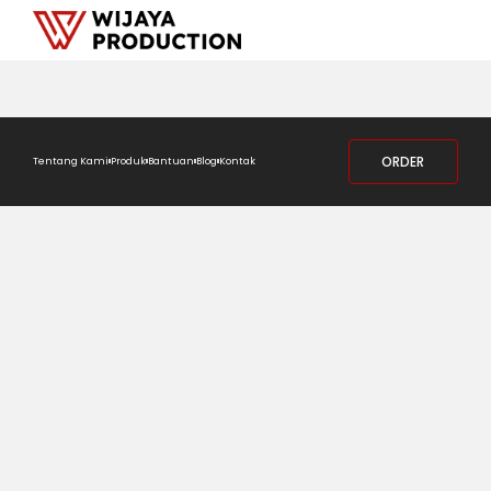
ORDER
Tentang Kami
Produk
Bantuan
Blog
Kontak