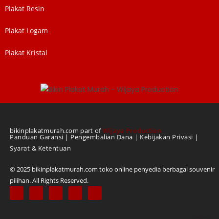
Plakat Resin
Plakat Logam
WIJAYA PRODUCTION
×
Create The Impression
Plakat Kristal
bikinplakatmurah.com part of
Wijaya Production
Panduan Garansi
|
Pengembalian Dana
|
Kebijakan Privasi
|
Syarat & Ketentuan
© 2025 bikinplakatmurah.com toko online penyedia berbagai souvenir
😊
pilihan. All Rights Reserved.