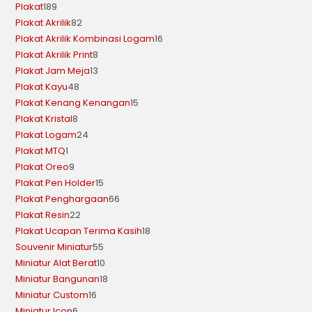
Plakat
189
Plakat Akrilik
82
Plakat Akrilik Kombinasi Logam
16
Plakat Akrilik Print
8
Plakat Jam Meja
13
Plakat Kayu
48
Plakat Kenang Kenangan
15
Plakat Kristal
8
Plakat Logam
24
Plakat MTQ
1
Plakat Oreo
9
Plakat Pen Holder
15
Plakat Penghargaan
66
Plakat Resin
22
Plakat Ucapan Terima Kasih
18
Souvenir Miniatur
55
Miniatur Alat Berat
10
Miniatur Bangunan
18
Miniatur Custom
16
Miniatur Icon
6