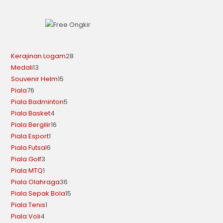
Kerajinan Logam
28
Medali
13
Souvenir Helm
15
Piala
76
Piala Badminton
5
Piala Basket
4
Piala Bergilir
16
Piala Esport
1
Piala Futsal
6
Piala Golf
3
Piala MTQ
1
Piala Olahraga
36
Piala Sepak Bola
15
Piala Tenis
1
Piala Voli
4